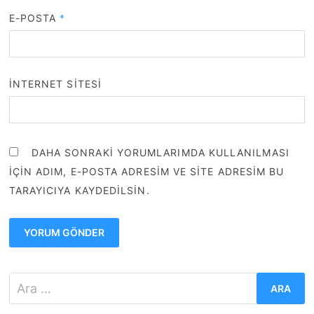
E-POSTA
*
İNTERNET SITESI
DAHA SONRAKI YORUMLARIMDA KULLANILMASI
IÇIN ADIM, E-POSTA ADRESIM VE SITE ADRESIM BU
TARAYICIYA KAYDEDILSIN.
Arama: