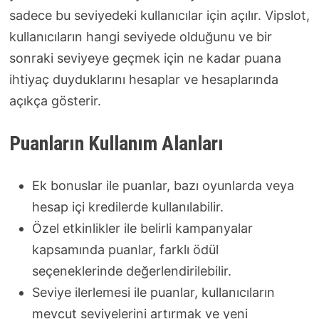
sadece bu seviyedeki kullanıcılar için açılır. Vipslot,
kullanıcıların hangi seviyede olduğunu ve bir
sonraki seviyeye geçmek için ne kadar puana
ihtiyaç duyduklarını hesaplar ve hesaplarında
açıkça gösterir.
Puanların Kullanım Alanları
Ek bonuslar ile puanlar, bazı oyunlarda veya
hesap içi kredilerde kullanılabilir.
Özel etkinlikler ile belirli kampanyalar
kapsamında puanlar, farklı ödül
seçeneklerinde değerlendirilebilir.
Seviye ilerlemesi ile puanlar, kullanıcıların
mevcut seviyelerini artırmak ve yeni