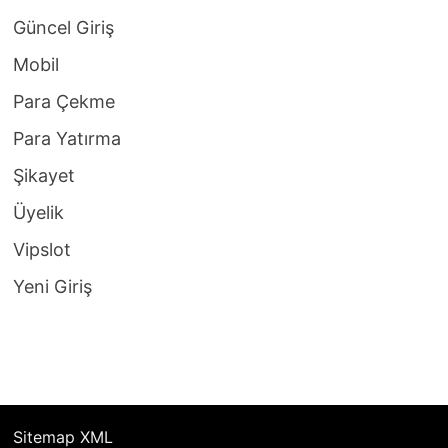
Güncel Giriş
Mobil
Para Çekme
Para Yatırma
Şikayet
Üyelik
Vipslot
Yeni Giriş
Sitemap XML