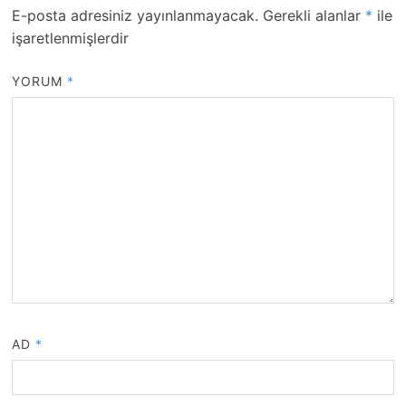
E-posta adresiniz yayınlanmayacak.
Gerekli alanlar
*
ile
işaretlenmişlerdir
YORUM
*
AD
*