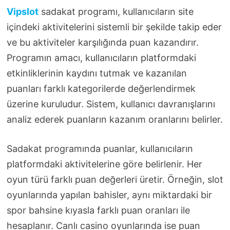
Vipslot
sadakat programı, kullanıcıların site
içindeki aktivitelerini sistemli bir şekilde takip eder
ve bu aktiviteler karşılığında puan kazandırır.
Programın amacı, kullanıcıların platformdaki
etkinliklerinin kaydını tutmak ve kazanılan
puanları farklı kategorilerde değerlendirmek
üzerine kuruludur. Sistem, kullanıcı davranışlarını
analiz ederek puanların kazanım oranlarını belirler.
Sadakat programında puanlar, kullanıcıların
platformdaki aktivitelerine göre belirlenir. Her
oyun türü farklı puan değerleri üretir. Örneğin, slot
oyunlarında yapılan bahisler, aynı miktardaki bir
spor bahsine kıyasla farklı puan oranları ile
hesaplanır. Canlı casino oyunlarında ise puan