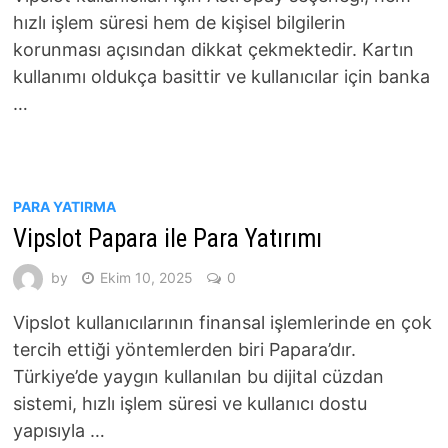
hızlı işlem süresi hem de kişisel bilgilerin
korunması açısından dikkat çekmektedir. Kartın
kullanımı oldukça basittir ve kullanıcılar için banka
…
PARA YATIRMA
Vipslot Papara ile Para Yatırımı
by
Ekim 10, 2025
0
Vipslot kullanıcılarının finansal işlemlerinde en çok
tercih ettiği yöntemlerden biri Papara’dır.
Türkiye’de yaygın kullanılan bu dijital cüzdan
sistemi, hızlı işlem süresi ve kullanıcı dostu
yapısıyla …