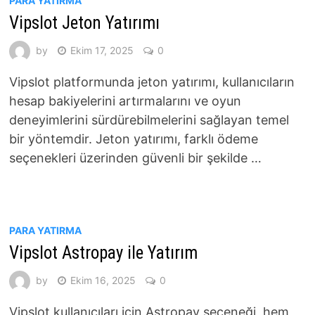
PARA YATIRMA
Vipslot Jeton Yatırımı
by
Ekim 17, 2025
0
Vipslot platformunda jeton yatırımı, kullanıcıların
hesap bakiyelerini artırmalarını ve oyun
deneyimlerini sürdürebilmelerini sağlayan temel
bir yöntemdir. Jeton yatırımı, farklı ödeme
seçenekleri üzerinden güvenli bir şekilde …
PARA YATIRMA
Vipslot Astropay ile Yatırım
by
Ekim 16, 2025
0
Vipslot kullanıcıları için Astropay seçeneği, hem