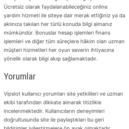
Ücretsiz olarak faydalanabileceğiniz online
yardım hizmeti ile siteye dair merak ettiğiniz ya da
aklınıza takılan her türlü konuda bilgi almanız
mümkündür. Bonuslar hesap işlemleri finans
işlemleri ve diğer tüm süreçlere hâkim olan uzman
müşteri hizmetleri her oyun severin ihtiyacına
yönelik olarak bilgi akışı sağlamaktadır.
Yorumlar
Vipslot kullanıcı yorumları site yetkilileri ve uzman
ekibi tarafından dikkate alınarak titizlikle
incelenmektedir. Kullanıcıların deneyimleri
doğrultusunda site ile paylaştıkları bu geri
bildirimler iyileştirmelere ön ayak olmaktadır.