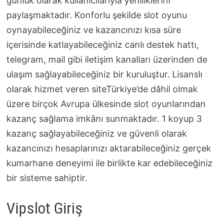
günlük olarak kullanıcılarıyla yeniliklerini
paylaşmaktadır. Konforlu şekilde slot oyunu
oynayabileceğiniz ve kazancınızı kısa süre
içerisinde katlayabileceğiniz canlı destek hattı,
telegram, mail gibi iletişim kanalları üzerinden de
ulaşım sağlayabileceğiniz bir kuruluştur. Lisanslı
olarak hizmet veren siteTürkiye’de dâhil olmak
üzere birçok Avrupa ülkesinde slot oyunlarından
kazanç sağlama imkânı sunmaktadır. 1 koyup 3
kazanç sağlayabileceğiniz ve güvenli olarak
kazancınızı hesaplarınızı aktarabileceğiniz gerçek
kumarhane deneyimi ile birlikte kar edebileceğiniz
bir sisteme sahiptir.
Vipslot Giriş