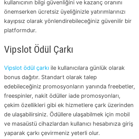
kullanıcının bilgi güvenliğini ve kazanç oranını
önemserken ücretsiz üyeliğinizle yatırımlarınızı
kayıpsız olarak yönlendirebileceğiniz güvenilir bir
platformdur.
Vipslot Ödül Çarkı
Vipslot ödül çarkı
ile kullanıcılara günlük olarak
bonus dağıtır. Standart olarak talep
edebileceğiniz promosyonların yanında freebetler,
freespinler, nakit ödüller iade promosyonları,
çekim özellikleri gibi ek hizmetlere çark üzerinden
de ulaşabilirsiniz. Ödüllere ulaşabilmek için mobil
ve masaüstü cihazlardan kullanıcı hesabınıza giriş
yaparak çarkı çevirmeniz yeterli olur.