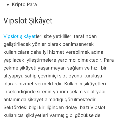
Kripto Para
Vipslot Şikâyet
Vipslot şikâyet
leri site yetkilileri tarafından
geliştirilecek yönler olarak benimsenerek
kullanıcılara daha iyi hizmet verebilmek adına
yapılacak iyileştirmelere yardımcı olmaktadır. Para
çekme şikâyeti yaşanmayan sağlam ve hızlı bir
altyapıya sahip çevrimiçi slot oyunu kuruluşu
olarak hizmet vermektedir. Kullanıcı şikâyetleri
incelendiğinde sitenin yatırım çekim ve altyapı
anlamında şikâyet almadığı görülmektedir.
Sektördeki bilgi kirliliğinden dolayı bazı Vipslot
kullanıcısı şikâyetleri varmış gibi gözükse de