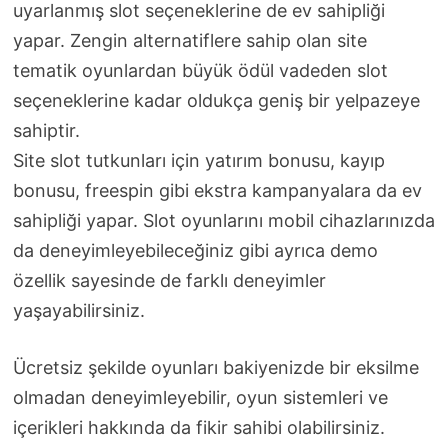
uyarlanmış slot seçeneklerine de ev sahipliği
yapar. Zengin alternatiflere sahip olan site
tematik oyunlardan büyük ödül vadeden slot
seçeneklerine kadar oldukça geniş bir yelpazeye
sahiptir.
Site slot tutkunları için yatırım bonusu, kayıp
bonusu, freespin gibi ekstra kampanyalara da ev
sahipliği yapar. Slot oyunlarını mobil cihazlarınızda
da deneyimleyebileceğiniz gibi ayrıca demo
özellik sayesinde de farklı deneyimler
yaşayabilirsiniz.
Ücretsiz şekilde oyunları bakiyenizde bir eksilme
olmadan deneyimleyebilir, oyun sistemleri ve
içerikleri hakkında da fikir sahibi olabilirsiniz.