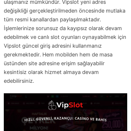
ulaşmanız mümkündür. Vipslot yeni adres
değişikliği gerçekleştirilmeden öncesinde mutlaka
tüm resmi kanallardan paylaşılmaktadır.
İşlemlerinize sorunsuz da kayıpsız olarak devam
edebilmek ve canlı slot oyunları oynayabilmek için
Vipslot güncel giriş adresini kullanmanız
gerekmektedir. Hem mobilden hem de masa
üstünden site adresine erişim sağlayabilir
kesintisiz olarak hizmet almaya devam
edebilirsiniz.