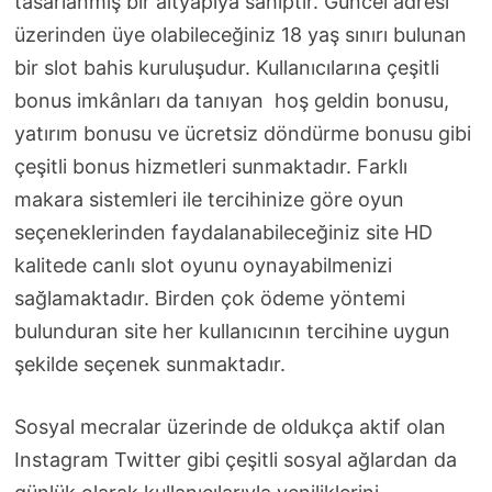
tasarlanmış bir altyapıya sahiptir. Güncel adresi
üzerinden üye olabileceğiniz 18 yaş sınırı bulunan
bir slot bahis kuruluşudur. Kullanıcılarına çeşitli
bonus imkânları da tanıyan hoş geldin bonusu,
yatırım bonusu ve ücretsiz döndürme bonusu gibi
çeşitli bonus hizmetleri sunmaktadır. Farklı
makara sistemleri ile tercihinize göre oyun
seçeneklerinden faydalanabileceğiniz site HD
kalitede canlı slot oyunu oynayabilmenizi
sağlamaktadır. Birden çok ödeme yöntemi
bulunduran site her kullanıcının tercihine uygun
şekilde seçenek sunmaktadır.
Sosyal mecralar üzerinde de oldukça aktif olan
Instagram Twitter gibi çeşitli sosyal ağlardan da