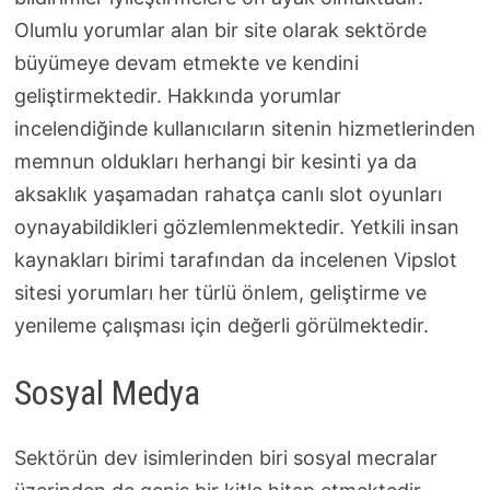
Olumlu yorumlar alan bir site olarak sektörde
büyümeye devam etmekte ve kendini
geliştirmektedir. Hakkında yorumlar
incelendiğinde kullanıcıların sitenin hizmetlerinden
memnun oldukları herhangi bir kesinti ya da
aksaklık yaşamadan rahatça canlı slot oyunları
oynayabildikleri gözlemlenmektedir. Yetkili insan
kaynakları birimi tarafından da incelenen Vipslot
sitesi yorumları her türlü önlem, geliştirme ve
yenileme çalışması için değerli görülmektedir.
Sosyal Medya
Sektörün dev isimlerinden biri sosyal mecralar