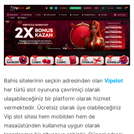
Bahis sitelerinin seçkin adresinden olan
Vipslot
her türlü slot oyununa çevrimiçi olarak
ulaşabileceğiniz bir platform olarak hizmet
vermektedir. Ücretsiz olarak üye olabileceğiniz
Vip slot sitesi hem mobilden hem de
masaüstünden kullanıma uygun olarak