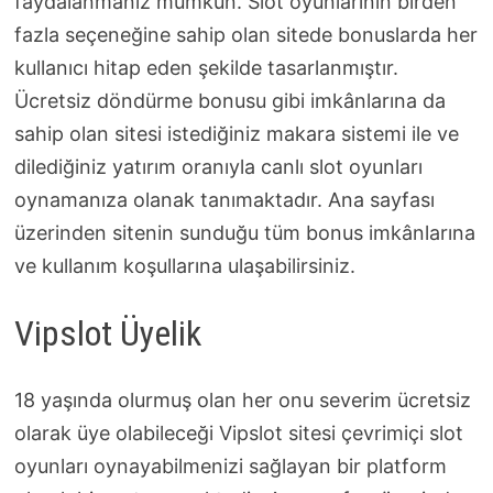
faydalanmanız mümkün. Slot oyunlarının birden
fazla seçeneğine sahip olan sitede bonuslarda her
kullanıcı hitap eden şekilde tasarlanmıştır.
Ücretsiz döndürme bonusu gibi imkânlarına da
sahip olan sitesi istediğiniz makara sistemi ile ve
dilediğiniz yatırım oranıyla canlı slot oyunları
oynamanıza olanak tanımaktadır. Ana sayfası
üzerinden sitenin sunduğu tüm bonus imkânlarına
ve kullanım koşullarına ulaşabilirsiniz.
Vipslot Üyelik
18 yaşında olurmuş olan her onu severim ücretsiz
olarak üye olabileceği Vipslot sitesi çevrimiçi slot
oyunları oynayabilmenizi sağlayan bir platform