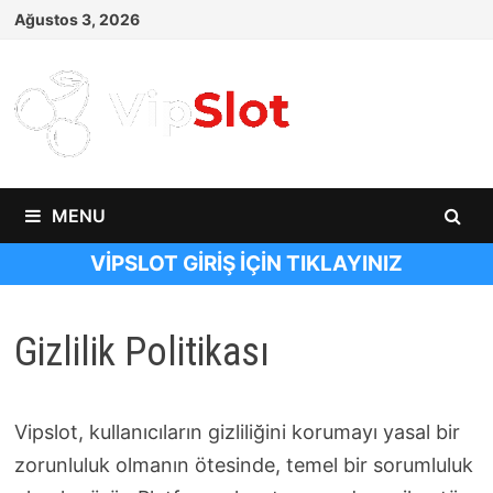
Skip
Ağustos 3, 2026
to
content
MENU
VIPSLOT GIRIŞ IÇIN TIKLAYINIZ
Gizlilik Politikası
Vipslot, kullanıcıların gizliliğini korumayı yasal bir
zorunluluk olmanın ötesinde, temel bir sorumluluk