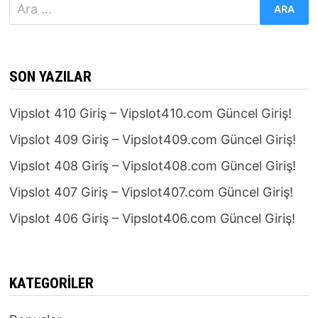
Arama:
SON YAZILAR
Vipslot 410 Giriş – Vipslot410.com Güncel Giriş!
Vipslot 409 Giriş – Vipslot409.com Güncel Giriş!
Vipslot 408 Giriş – Vipslot408.com Güncel Giriş!
Vipslot 407 Giriş – Vipslot407.com Güncel Giriş!
Vipslot 406 Giriş – Vipslot406.com Güncel Giriş!
KATEGORILER