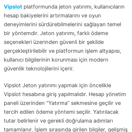
Vipslot
platformunda jeton yatırımı, kullanıcıların
hesap bakiyelerini artırmalarını ve oyun
deneyimlerini sürdürebilmelerini sağlayan temel
bir yöntemdir. Jeton yatırımı, farklı ödeme
seçenekleri üzerinden güvenli bir şekilde
gerçekleştirilebilir ve platformun işlem altyapısı,
kullanıcı bilgilerinin korunması için modern
güvenlik teknolojilerini içerir.
Vipslot Jeton yatırımı yapmak için öncelikle
Vipslot hesabına giriş yapılmalıdır. Hesap yönetim
paneli üzerinden “Yatırma” sekmesine geçilir ve
tercih edilen ödeme yöntemi seçilir. Yatırılacak
tutar belirlenir ve gerekli doğrulama adımları
tamamlanır. İşlem sırasında girilen bilgiler, gelişmiş