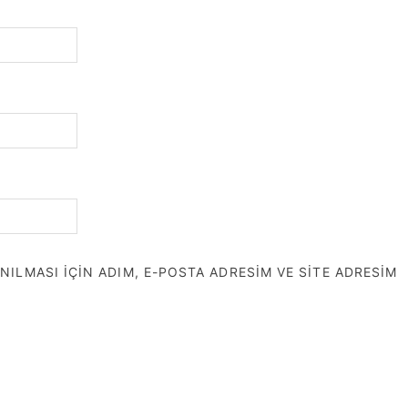
LMASI IÇIN ADIM, E-POSTA ADRESIM VE SITE ADRESIM