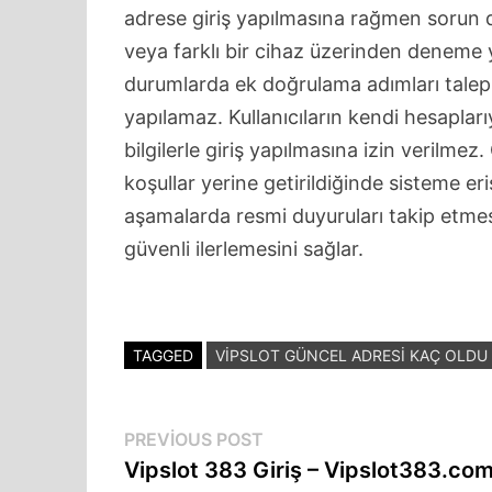
adrese giriş yapılmasına rağmen sorun 
veya farklı bir cihaz üzerinden deneme ya
durumlarda ek doğrulama adımları talep 
yapılamaz. Kullanıcıların kendi hesapları
bilgilerle giriş yapılmasına izin verilmez
koşullar yerine getirildiğinde sisteme e
aşamalarda resmi duyuruları takip etmes
güvenli ilerlemesini sağlar.
TAGGED
VIPSLOT GÜNCEL ADRESI KAÇ OLDU
Yazı
Previous
PREVIOUS POST
post:
Vipslot 383 Giriş – Vipslot383.co
gezinmesi