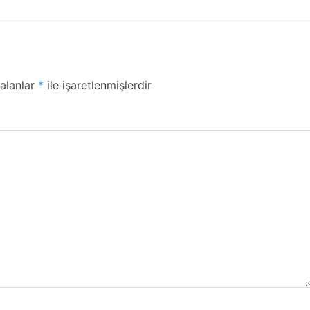
 alanlar
*
ile işaretlenmişlerdir