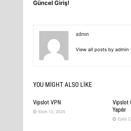
Güncel Giriş!
admin
View all posts by admin
YOU MIGHT ALSO LIKE
Vipslot VPN
Vipslot 
Yapılır
Ekim 13, 2025
Eylül 2