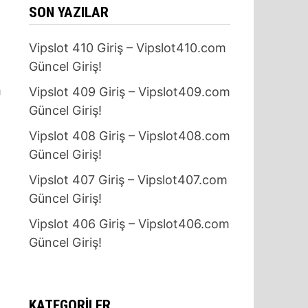
SON YAZILAR
Vipslot 410 Giriş – Vipslot410.com
Güncel Giriş!
m
Vipslot 409 Giriş – Vipslot409.com
Güncel Giriş!
Vipslot 408 Giriş – Vipslot408.com
Güncel Giriş!
Vipslot 407 Giriş – Vipslot407.com
Güncel Giriş!
Vipslot 406 Giriş – Vipslot406.com
Güncel Giriş!
KATEGORILER