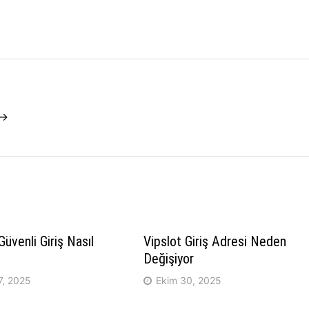
 →
Güvenli Giriş Nasıl
Vipslot Giriş Adresi Neden
Değişiyor
7, 2025
Ekim 30, 2025