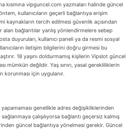
ama kısmına vipguncel.com yazmaları halinde güncel
tem, kullanıcıların geçerli bağlantıya erişim
smi kaynakların tercih edilmesi güvenlik açısından
er alan bağlantılar yanlış yönlendirmelere sebep
-posta duyuruları, kullanıcı paneli ya da resmi sosyal
anıcıların iletişim bilgilerini doğru girmesi bu
aştırır. 18 yaşını doldurmamış kişilerin Vipslot güncel
sı mümkün değildir. Yaş sınırı, yasal gerekliliklerin
nin korunması için uygulanır.
ş yapamaması genellikle adres değişikliklerinden
 sağlanmaya çalışılıyorsa bağlantı geçersiz kalmış
zerinden güncel bağlantıya yönelmesi gerekir. Güncel