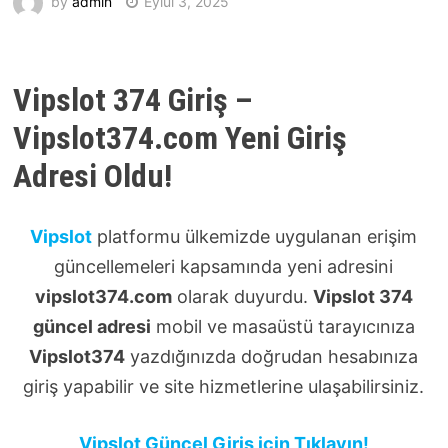
by
admin
Eylül 3, 2025
Vipslot 374 Giriş –
Vipslot374.com Yeni Giriş
Adresi Oldu!
Vipslot
platformu ülkemizde uygulanan erişim
güncellemeleri kapsamında yeni adresini
vipslot374.com
olarak duyurdu.
Vipslot 374
güncel adresi
mobil ve masaüstü tarayıcınıza
Vipslot374
yazdığınızda doğrudan hesabınıza
giriş yapabilir ve site hizmetlerine ulaşabilirsiniz.
Vipslot Güncel Giriş için Tıklayın!