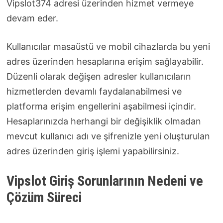
Vipslot374 adresi üzerinden hizmet vermeye
devam eder.
Kullanıcılar masaüstü ve mobil cihazlarda bu yeni
adres üzerinden hesaplarına erişim sağlayabilir.
Düzenli olarak değişen adresler kullanıcıların
hizmetlerden devamlı faydalanabilmesi ve
platforma erişim engellerini aşabilmesi içindir.
Hesaplarınızda herhangi bir değişiklik olmadan
mevcut kullanıcı adı ve şifrenizle yeni oluşturulan
adres üzerinden giriş işlemi yapabilirsiniz.
Vipslot Giriş Sorunlarının Nedeni ve
Çözüm Süreci