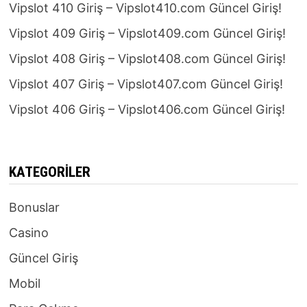
Vipslot 410 Giriş – Vipslot410.com Güncel Giriş!
Vipslot 409 Giriş – Vipslot409.com Güncel Giriş!
Vipslot 408 Giriş – Vipslot408.com Güncel Giriş!
Vipslot 407 Giriş – Vipslot407.com Güncel Giriş!
Vipslot 406 Giriş – Vipslot406.com Güncel Giriş!
KATEGORILER
Bonuslar
Casino
Güncel Giriş
Mobil