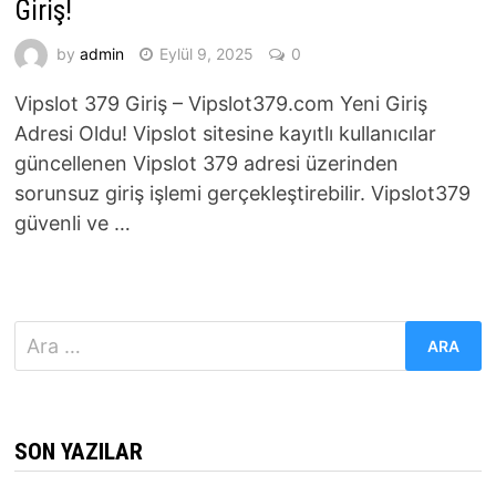
Giriş!
by
admin
Eylül 9, 2025
0
Vipslot 379 Giriş – Vipslot379.com Yeni Giriş
Adresi Oldu! Vipslot sitesine kayıtlı kullanıcılar
güncellenen Vipslot 379 adresi üzerinden
sorunsuz giriş işlemi gerçekleştirebilir. Vipslot379
güvenli ve …
Arama:
SON YAZILAR