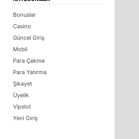
Bonuslar
Casino
Güncel Giriş
Mobil
Para Çekme
Para Yatırma
Şikayet
Üyelik
Vipslot
Yeni Giriş