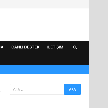
MA
CANLI DESTEK
İLETIŞIM
Arama: