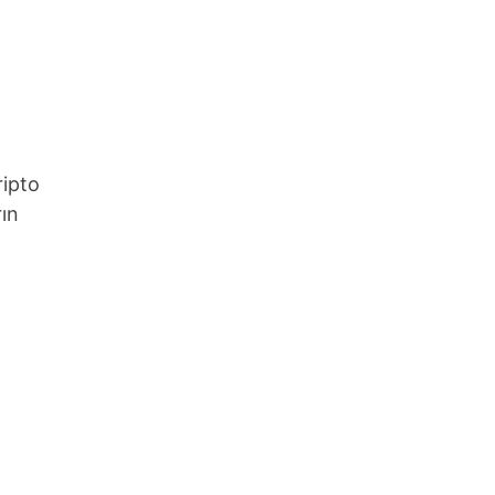
ripto
rın