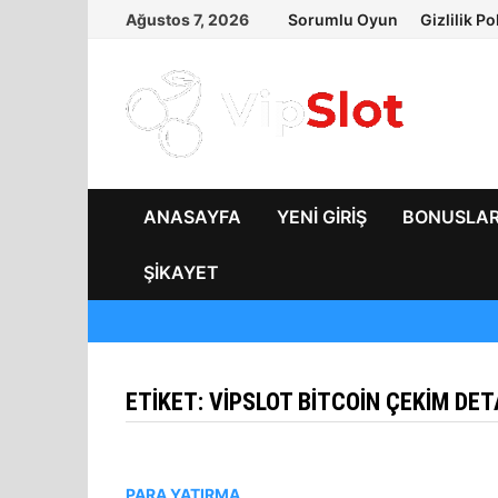
Skip
Ağustos 7, 2026
Sorumlu Oyun
Gizlilik Po
to
content
ANASAYFA
YENI GIRIŞ
BONUSLA
ŞIKAYET
ETIKET:
VIPSLOT BITCOIN ÇEKIM DET
PARA YATIRMA